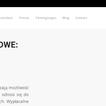
evendeur
Presse
Témoignages
Blog
Contact
OWE:
czają możliwość
” odnosi się do
ch. Wypłacalne