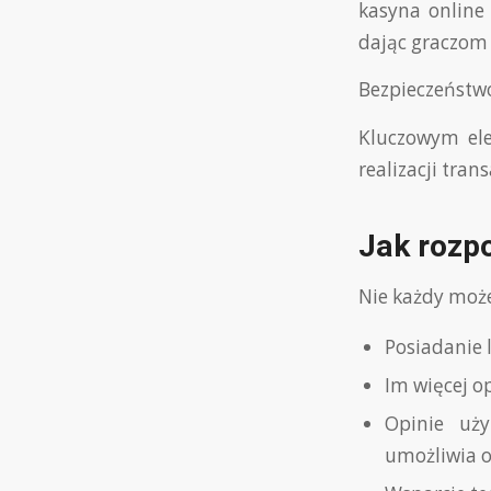
kasyna online 
dając graczom 
Bezpieczeństwo
Kluczowym ele
realizacji trans
Jak rozp
Nie każdy moż
Posiadanie 
Im więcej o
Opinie uży
umożliwia o