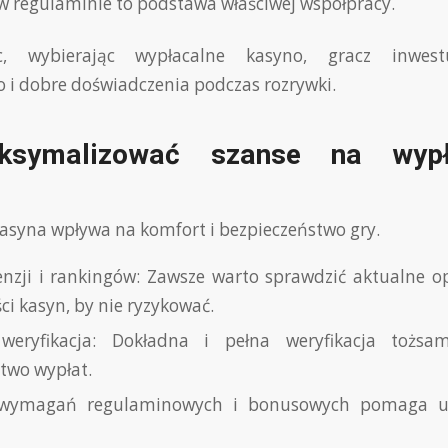
w regulaminie to podstawa właściwej współpracy.
c, wybierając wypłacalne kasyno, gracz inwes
 i dobre doświadczenia podczas rozrywki.
symalizować szanse na wypł
syna wpływa na komfort i bezpieczeństwo gry.
enzji i rankingów: Zawsze warto sprawdzić aktualne op
ci kasyn, by nie ryzykować.
weryfikacja: Dokładna i pełna weryfikacja tożsam
two wypłat.
e wymagań regulaminowych i bonusowych pomaga u