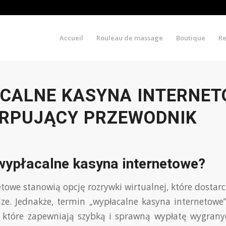
Accueil
Rouleau de massage
Boutique
R
CALNE KASYNA INTERNET
RPUJĄCY PRZEWODNIK
 wypłacalne kasyna internetowe?
towe stanowią opcję rozrywki wirtualnej, które dostar
ze. Jednakże, termin „wypłacalne kasyna internetowe
, które zapewniają szybką i sprawną wypłatę wygrany