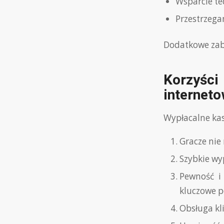
Wsparcie te
Przestrzega
Dodatkowe zabe
Korzyści
internet
Wypłacalne kas
Gracze nie
Szybkie wy
Pewność i 
kluczowe p
Obsługa kl