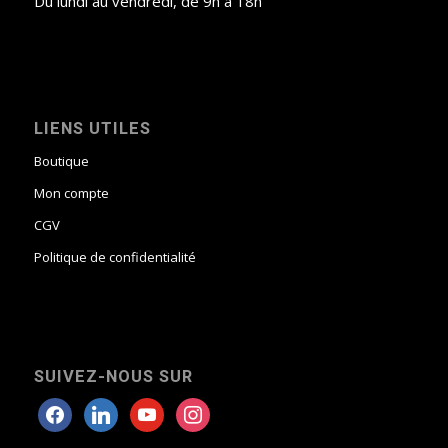
Du lundi au vendredi, de 9h à 18h
LIENS UTILES
Boutique
Mon compte
CGV
Politique de confidentialité
SUIVEZ-NOUS SUR