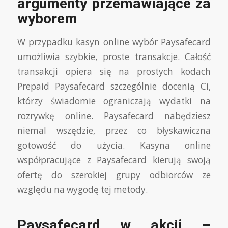
argumenty przemawiające za
wyborem
W przypadku kasyn online wybór Paysafecard
umożliwia szybkie, proste transakcje. Całość
transakcji opiera się na prostych kodach
Prepaid Paysafecard szczególnie docenią Ci,
którzy świadomie ograniczają wydatki na
rozrywkę online. Paysafecard nabędziesz
niemal wszędzie, przez co błyskawiczna
gotowość do użycia. Kasyna online
współpracujące z Paysafecard kierują swoją
ofertę do szerokiej grupy odbiorców ze
względu na wygodę tej metody.
Paysafecard w akcji –