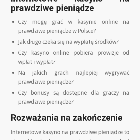
prawdziwe pieniądze
Czy mogę grać w kasynie online na
prawdziwe pieniądze w Polsce?
Jak długo czeka się na wypłatę środków?
Czy kasyno online pobiera prowizje od
wpłat i wypłat?
Na jakich grach najlepiej wygrywać
prawdziwe pieniądze?
Czy bonusy są dostępne dla graczy na
prawdziwe pieniądze?
Rozważania na zakończenie
Internetowe kasyno na prawdziwe pieniądze to