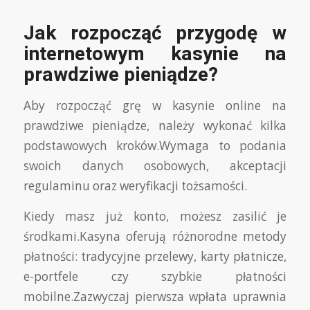
Jak rozpocząć przygodę w
internetowym kasynie na
prawdziwe pieniądze?
Aby rozpocząć grę w kasynie online na
prawdziwe pieniądze, należy wykonać kilka
podstawowych kroków.Wymaga to podania
swoich danych osobowych, akceptacji
regulaminu oraz weryfikacji tożsamości.
Kiedy masz już konto, możesz zasilić je
środkami.Kasyna oferują różnorodne metody
płatności: tradycyjne przelewy, karty płatnicze,
e-portfele czy szybkie płatności
mobilne.Zazwyczaj pierwsza wpłata uprawnia