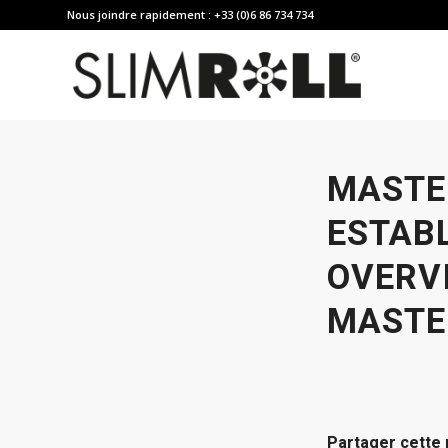
Nous joindre rapidement : +33 (0)6 86 734 734
MASTE
ESTAB
OVERV
MASTE
Partager cette 