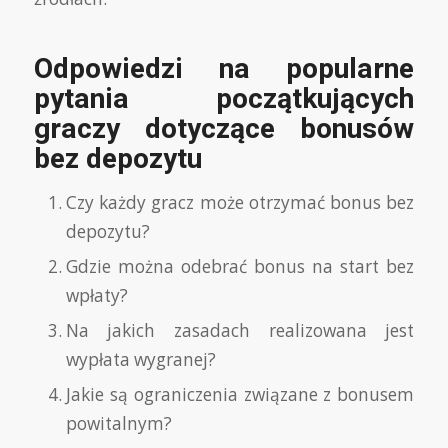
Odpowiedzi na popularne
pytania początkujących
graczy dotyczące bonusów
bez depozytu
Czy każdy gracz może otrzymać bonus bez
depozytu?
Gdzie można odebrać bonus na start bez
wpłaty?
Na jakich zasadach realizowana jest
wypłata wygranej?
Jakie są ograniczenia związane z bonusem
powitalnym?