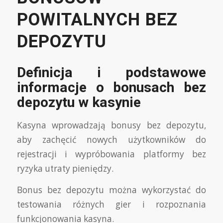
POWITALNYCH BEZ
DEPOZYTU
Definicja i podstawowe
informacje o bonusach bez
depozytu w kasynie
Kasyna wprowadzają bonusy bez depozytu,
aby zachęcić nowych użytkowników do
rejestracji i wypróbowania platformy bez
ryzyka utraty pieniędzy.
Bonus bez depozytu można wykorzystać do
testowania różnych gier i rozpoznania
funkcjonowania kasyna.