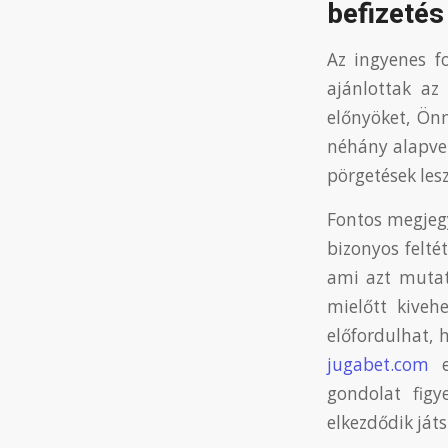
befizetés
Az ingyenes f
ajánlottak az 
előnyöket, Önn
néhány alapvet
pörgetések lesz
Fontos megjegy
bizonyos felté
ami azt mutat
mielőtt kivehe
előfordulhat, 
jugabet.com
e
gondolat figy
elkezdődik játs