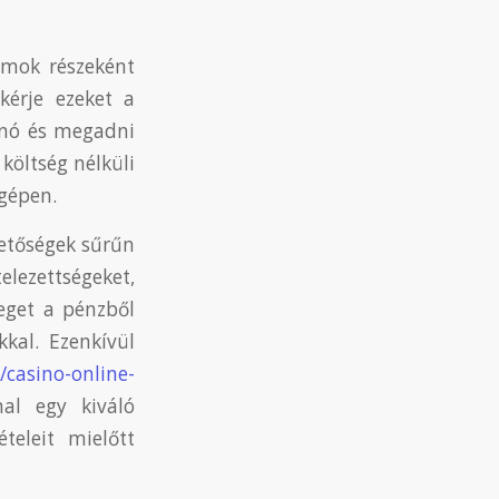
ámok részeként
 kérje ezeket a
zinó és megadni
költség nélküli
 gépen.
hetőségek sűrűn
elezettségeket,
eget a pénzből
kkal. Ezenkívül
//casino-online-
al egy kiváló
teleit mielőtt