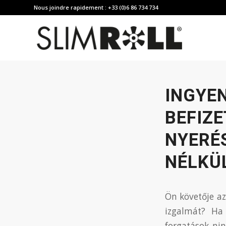
Nous joindre rapidement : +33 (0)6 86 734 734
INGYE
BEFIZE
NYERÉ
NÉLKÜ
Ön követője az
izgalmát? Ha 
forgatások nin