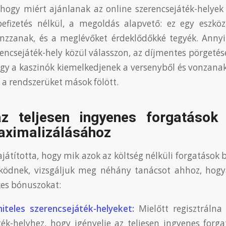
hogy miért ajánlanak az online szerencsejáték-helyek 
befizetés nélkül, a megoldás alapvető: ez egy eszköz
onzzanak, és a meglévőket érdeklődőkké tegyék. Annyi
rencsejáték-hely közül válasszon, az díjmentes pörgetés
ogy a kaszinók kiemelkedjenek a versenyből és vonzanak
 a rendszerüket mások fölött.
z teljesen ingyenes forgatások 
maximalizálásához
játította, hogy mik azok az költség nélküli forgatások b
ödnek, vizsgáljuk meg néhány tanácsot ahhoz, hogy
kes bónuszokat:
iteles szerencsejáték-helyeket:
Mielőtt regisztrálna 
ték-helyhez, hogy igényelje az teljesen ingyenes forga