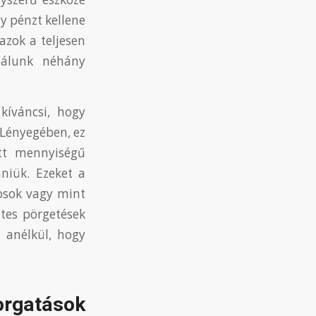
y pénzt kellene
azok a teljesen
nálunk néhány
 kíváncsi, hogy
 Lényegében, ez
tt mennyiségű
nniük. Ezeket a
kosok vagy mint
tes pörgetések
n anélkül, hogy
rgatások