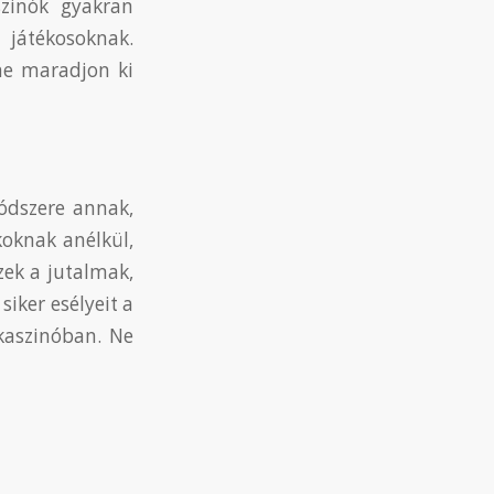
szinók gyakran
átékosoknak.
ne maradjon ki
módszere annak,
koknak anélkül,
zek a jutalmak,
siker esélyeit a
 kaszinóban. Ne