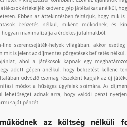
játékosok értékeljék kedvenc gép játékaikat anélkül, hog
zetesen.
Ebben az áttekintésben feltárjuk, hogy mik is 
gatások befizetés nélkül, miként működnek, és kí
a, hogyan maximalizálja a érdekes jutalmakból.
-line szerencsejáték-helyek világában, akkor esetleg
 mit is jelent az díjmentes pörgetések befizetés nélkül.
ajánlat, ahol a játékosok kapnak egy meghatározo
egy adott gépen anélkül, hogy befizetést kellene te
ltalában üdvözlő csomag részeként kapják az új játé
ánítási módot a hűséges ügyfelek számára. Az díjmen
ül lehetőséget adnak arra, hogy valódi pénzt nyerje
rmi saját pénzét.
működnek az költség nélküli fo