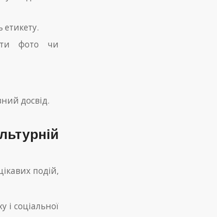
 етикету.
мати фото чи
вний досвід.
льтурній
цікавих подій,
у і соціальної