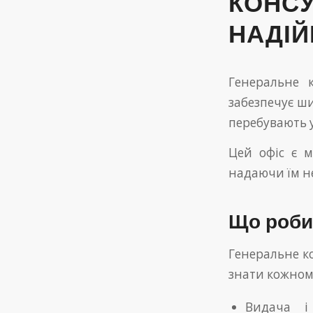
КОНСУ
НАДІЙ
Генеральне 
забезпечує ш
перебувають 
Цей офіс є м
надаючи їм не
Що роби
Генеральне ко
знати кожном
Видача і