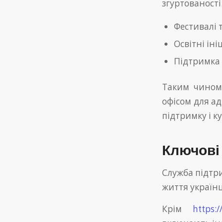
згуртованості
Фестивалі 
Освітні ін
Підтримка 
Таким чином,
офісом для а
підтримку і к
Ключові
Служба підтр
життя українц
Крім
https:/