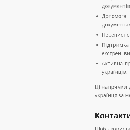
документів
Допомога
документа
Перепис і о
Підтримка
екстрені в
Активна пр
українців.
Ці напрямки 
українця за 
Контакт
Щоб скориста