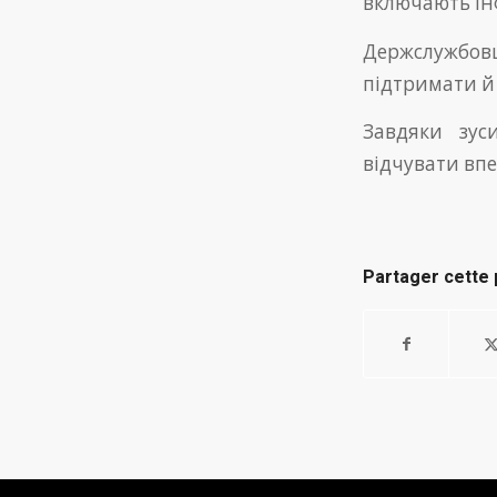
включають ін
Держслужбовц
підтримати й
Завдяки зус
відчувати впе
Partager cette 