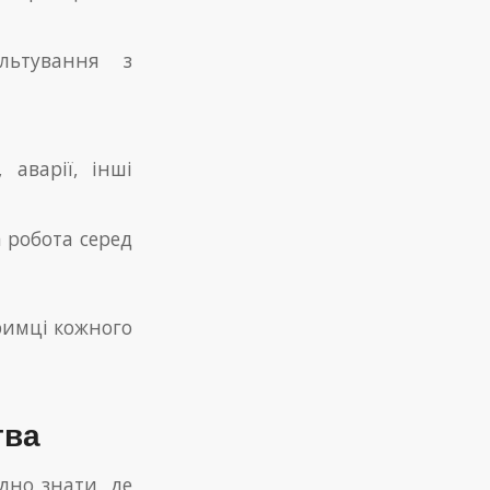
льтування з
 аварії, інші
 робота серед
римці кожного
тва
дно знати, де