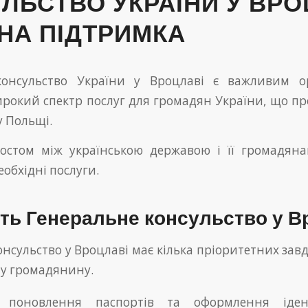
ЛЬСТВО УКРАЇНИ У ВРО
НА ПІДТРИМКА
консульство України у Вроцлаві є важливим о
ирокий спектр послуг для громадян України, що п
у Польщі.
остом між українською державою і її громадян
обхідні послуги.
ть Генеральне консульство у В
нсульство у Вроцлаві має кілька пріоритетних завд
у громадянину.
 поновлення паспортів та оформлення ідент