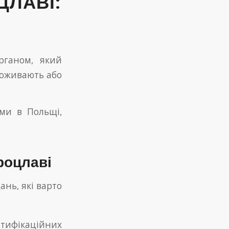
ЦЛАВІ:
рганом, який
роживають або
ами в Польщі,
роцлаві
ань, які варто
ифікаційних