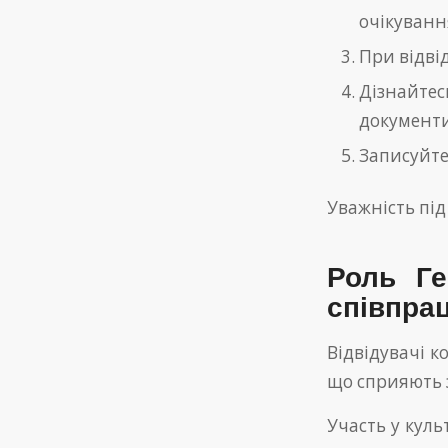
очікуванн
При відві
Дізнайте
документи
Записуйте 
Уважність під
Роль Ге
співпрац
Відвідувачі к
що сприяють 
Участь у куль