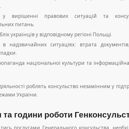
.
 у вирішенні правових ситуацій та консу
льних питань.
блік українців у відповідному регіоні Польщі.
 в надзвичайних ситуаціях: втрата документів,
ипадки.
опаганда національної культури та інформаційна
діяльності роблять консульство незамінним у підт
межами України.
и та години роботи Генконсульс
тись послугами Генерального консульства, необхі