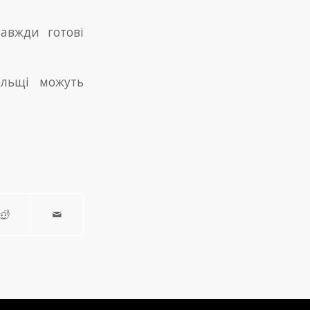
завжди готові
ольщі можуть