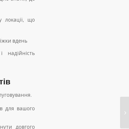
 локації, що
міжки вдень
і надійність
тів
слуговування.
Le
ів для вашого
Es
Bi
нути довгого