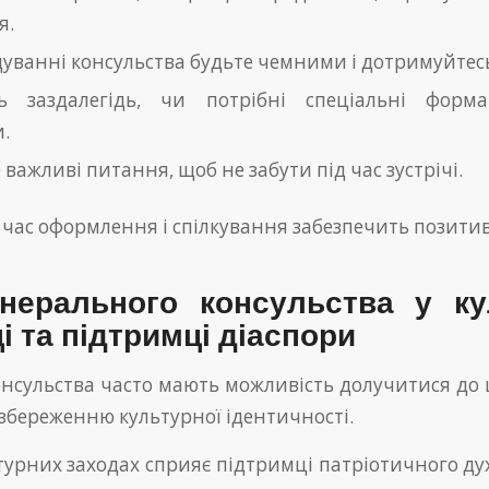
я.
дуванні консульства будьте чемними і дотримуйтесь
сь заздалегідь, чи потрібні спеціальні фор
.
важливі питання, щоб не забути під час зустрічі.
 час оформлення і спілкування забезпечить позити
нерального консульства у ку
і та підтримці діаспори
онсульства часто мають можливість долучитися до 
збереженню культурної ідентичності.
турних заходах сприяє підтримці патріотичного дух