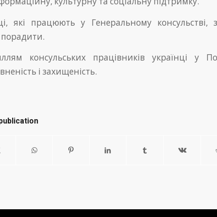
формаційну, культурну та соціальну підтримку.
і, які працюють у Генеральному консульстві, 
 порадити.
иллям консульських працівників українці у П
вненість і захищеність.
publication