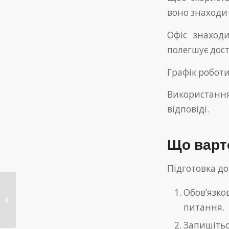
воно знаходить
Офіс знаход
полегшує дост
Графік робот
Використанн
відповіді.
Що варт
Підготовка до
Online Casino Clearance
Обов’язко
Requirements and No Deposit
питання.
Bonuses
Запишіть