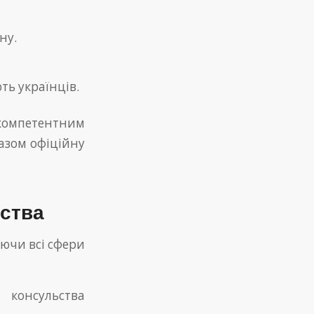
ну.
ть українців.
 компетентним
азом офіційну
ьства
ючи всі сфери
консульства